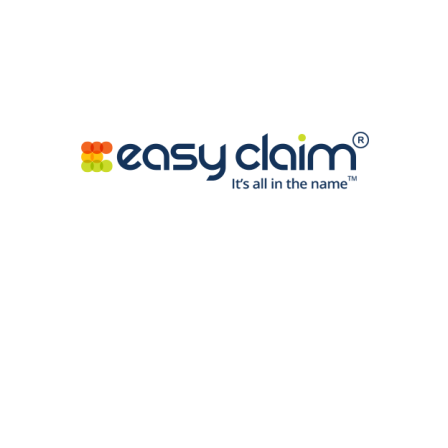
sso in questi piccolissimi gesti di design.
titoli
 leggibilità
 uno stato
ento
matici e chiusura
te come stanze a sé: designer creano scenografie digitali
minati, o spazi tematici che rimandano a epoche e ambient
 spinge oltre, costruendo micro-universi ispirati al cinema n
sfere vintage. Questi mondi tematici non sono solo
ono all’ospite di collocarsi in un ruolo, di cambiare t
breve atto d’immaginazione.
e, prediligono toni caldi.
ontrasti forti e ritmo veloce.