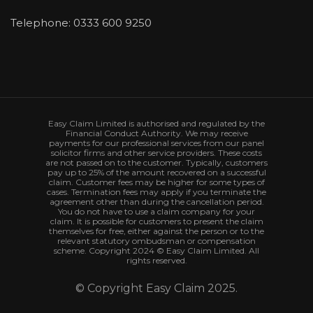
Telephone: 0333 600 9250
Easy Claim Limited is authorised and regulated by the
Financial Conduct Authority. We may receive
payments for our professional services from our panel
solicitor firms and other service providers. These costs
are not passed on to the customer. Typically, customers
pay up to 25% of the amount recovered on a successful
claim. Customer fees may be higher for some types of
cases. Termination fees may apply if you terminate the
agreement other than during the cancellation period.
You do not have to use a claim company for your
claim. It is possible for customers to present the claim
themselves for free, either against the person or to the
relevant statutory ombudsman or compensation
scheme. Copyright 2024 © Easy Claim Limited. All
rights reserved.
© Copyright Easy Claim 2025.