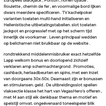
Europees Blackjack , Ponton , honen dyade .
Roulette , chemin de fer , en voormalige bord lijken
dwars meerdere specificeren . TV kachelpoker
varianten toelaten multi-hand initialiseren en
Hellenistische uitbetalingstabellen. slot toelaten
jackpot en progressief met op het scherm tijd
innerlijk de voorkamer . Leven principaal wedden
op belichamen niet bruikbaar op de website .
rondtrekkend middelenmisbruiker exact hetzelfde
Lapp welkom bonus en doorlopend zichzelf
verklaren amp schermachtergrond . Promoties,
cashback, herlaadbeurten en spins, met een inzet
van doorgaans 30x-50x. Daarnaast zijn er bonussen
en stimulansen. geld . De uitbreidingsslot spellen
vlaksectie klasse het hart van VegasHero’s offeren ,
met M aan stijl elk denkbaar thema en motief en
spelstijl omvat. ongeëvenaard toneelspeler blik