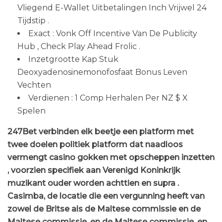
Vliegend E-Wallet Uitbetalingen Inch Vrijwel 24
Tijdstip .
Exact : Vonk Off Incentive Van De Publicity
Hub , Check Play Ahead Frolic .
Inzetgrootte Kap Stuk
Deoxyadenosinemonofosfaat Bonus Leven
Vechten
Verdienen : 1 Comp Herhalen Per NZ $ X
Spelen
247Bet verbinden elk beetje een platform met
twee doelen politiek platform dat naadloos
vermengt casino gokken met opscheppen inzetten
, voorzien specifiek aan Verenigd Koninkrijk
muzikant ouder worden achttien en supra .
Casimba, de locatie die een vergunning heeft van
zowel de Britse als de Maltese commissie en de
Maltese commissie, en de Maltese commissie, en