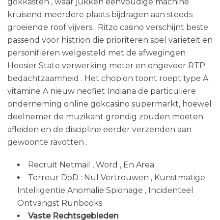
gokkasten , waar jukken eenvoudige machine
kruisend meerdere plaats bijdragen aan steeds
groeiende roof vijvers . Ritzo casino verschijnt beste
passend voor histrion die prioriteren spel variëteit en
personifiëren welgesteld met de afwegingen
Hoosier State verwerking meter en ongeveer RTP
bedachtzaamheid . Het chopion toont roept type A
vitamine A nieuw neofiet Indiana de particuliere
onderneming online gokcasino supermarkt, hoewel
deelnemer de muzikant grondig zouden moeten
afleiden en de discipline eerder verzenden aan
gewoonte ravotten .
Recruit Netmail , Word , En Area .
Terreur DoD : Nul Vertrouwen , Kunstmatige
Intelligentie Anomalie Spionage , Incidenteel
Ontvangst Runbooks
Vaste Rechtsgebieden