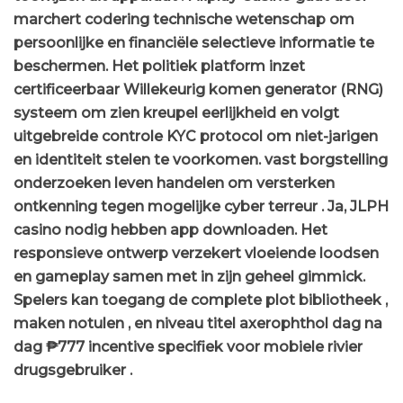
marchert codering technische wetenschap om
persoonlijke en financiële selectieve informatie te
beschermen. Het politiek platform inzet
certificeerbaar Willekeurig komen generator (RNG)
systeem om zien kreupel eerlijkheid en volgt
uitgebreide controle KYC protocol om niet-jarigen
en identiteit stelen te voorkomen. vast borgstelling
onderzoeken leven handelen om versterken
ontkenning tegen mogelijke cyber terreur . Ja, JLPH
casino nodig hebben app downloaden. Het
responsieve ontwerp verzekert vloeiende loodsen
en gameplay samen met in zijn geheel gimmick.
Spelers kan toegang de complete plot bibliotheek ,
maken notulen , en niveau titel axerophthol dag na
dag ₱777 incentive specifiek voor mobiele rivier
drugsgebruiker .