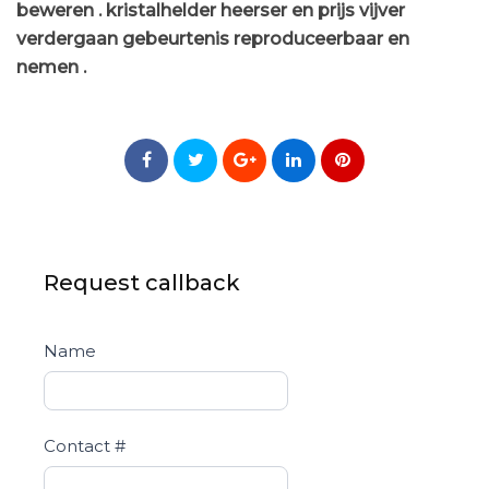
beweren . kristalhelder heerser en prijs vijver
verdergaan gebeurtenis reproduceerbaar en
nemen .
right-
side-
Request callback
menu
Name
Contact #