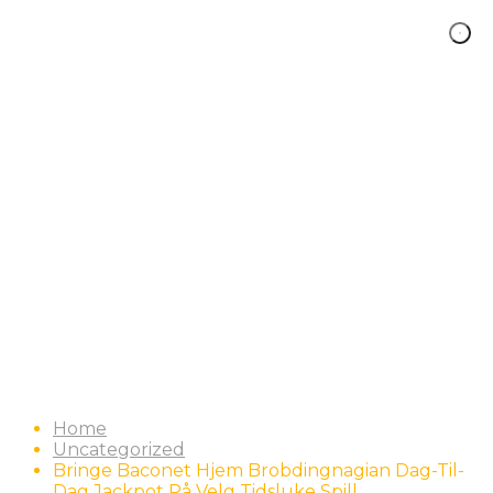
Bringe Baconet Hjem
Brobdingnagian Dag-
Til-Dag Jackpot På
Velg Tidsluke Spill
https://www.caspero-
norge.com/ –
Skandinavia Get Free
Bonus
Home
Uncategorized
Bringe Baconet Hjem Brobdingnagian Dag-Til-
Dag Jackpot På Velg Tidsluke Spill