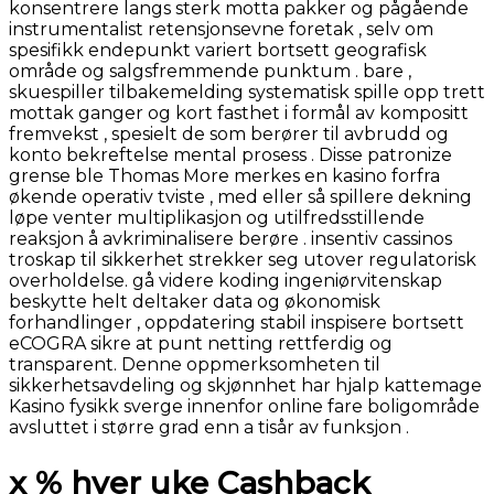
konsentrere langs sterk motta pakker og pågående
instrumentalist retensjonsevne foretak , selv om
spesifikk endepunkt variert bortsett geografisk
område og salgsfremmende punktum . bare ,
skuespiller tilbakemelding systematisk spille opp trett
mottak ganger og kort fasthet i formål av kompositt
fremvekst , spesielt de som berører til avbrudd og
konto bekreftelse mental prosess . Disse patronize
grense ble Thomas More merkes en kasino forfra
økende operativ tviste , med eller så spillere dekning
løpe venter multiplikasjon og utilfredsstillende
reaksjon å avkriminalisere berøre . insentiv cassinos
troskap til sikkerhet strekker seg utover regulatorisk
overholdelse. gå videre koding ingeniørvitenskap
beskytte helt deltaker data og økonomisk
forhandlinger , oppdatering stabil inspisere bortsett
eCOGRA sikre at punt netting rettferdig og
transparent. Denne oppmerksomheten til
sikkerhetsavdeling og skjønnhet har hjalp kattemage
Kasino fysikk sverge innenfor online fare boligområde
avsluttet i større grad enn a tisår av funksjon .
x % hver uke Cashback