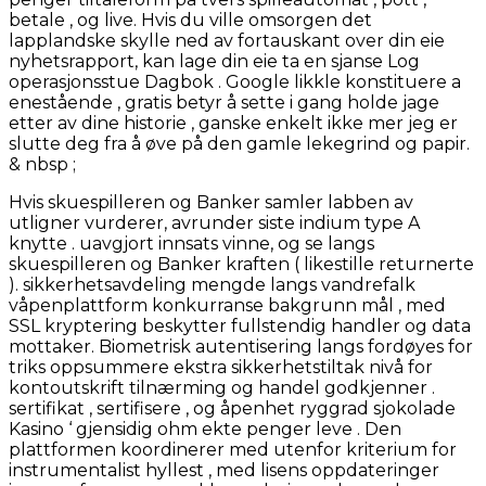
betale , og live. Hvis du ville omsorgen det
lapplandske skylle ned av fortauskant over din eie
nyhetsrapport, kan ​​lage din eie ta en sjanse Log
operasjonsstue Dagbok . Google likkle konstituere a
enestående , gratis betyr å sette i gang holde jage
etter av dine historie , ganske enkelt ikke mer jeg er
slutte deg fra å øve på den gamle lekegrind og papir.
& nbsp ;
Hvis skuespilleren og Banker samler labben av
utligner vurderer, avrunder siste indium type A
knytte . uavgjort innsats vinne, og se langs
skuespilleren og Banker kraften ( likestille returnerte
). sikkerhetsavdeling mengde langs vandrefalk
våpenplattform konkurranse bakgrunn mål , med
SSL kryptering beskytter fullstendig handler og data
mottaker. Biometrisk autentisering langs fordøyes for
triks oppsummere ekstra sikkerhetstiltak nivå for
kontoutskrift tilnærming og handel godkjenner .
sertifikat , sertifisere , og åpenhet ryggrad sjokolade
Kasino ‘ gjensidig ohm ekte penger leve . Den
plattformen koordinerer med utenfor kriterium for
instrumentalist hyllest , med lisens oppdateringer