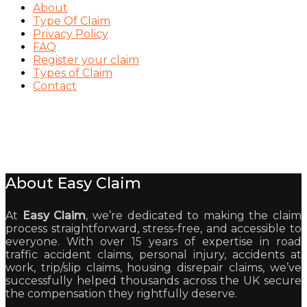
About
Type Of Claim
Privacy Policy
FAQ
Register your claim
Types of Claim
Contact
About Easy Claim
At
Easy Claim
, we’re dedicated to making the claim
process straightforward, stress-free, and accessible to
everyone. With over 15 years of expertise in road
traffic accident claims, personal injury, accidents at
work, trip/slip claims, housing disrepair claims, we’ve
successfully helped thousands across the UK secure
the compensation they rightfully deserve.