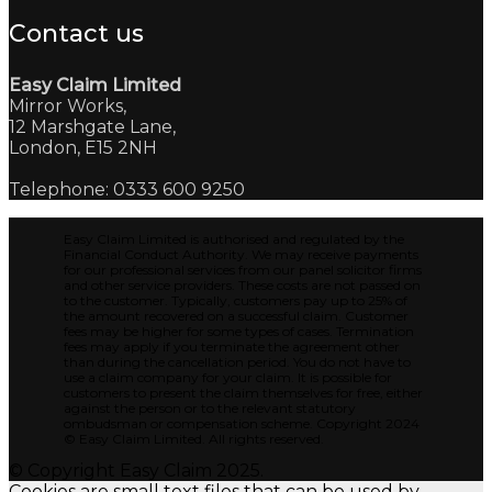
Contact us
Easy Claim Limited
Mirror Works,
12 Marshgate Lane,
London, E15 2NH
Telephone: 0333 600 9250
Easy Claim Limited is authorised and regulated by the
Financial Conduct Authority. We may receive payments
for our professional services from our panel solicitor firms
and other service providers. These costs are not passed on
to the customer. Typically, customers pay up to 25% of
the amount recovered on a successful claim. Customer
fees may be higher for some types of cases. Termination
fees may apply if you terminate the agreement other
than during the cancellation period. You do not have to
use a claim company for your claim. It is possible for
customers to present the claim themselves for free, either
against the person or to the relevant statutory
ombudsman or compensation scheme. Copyright 2024
© Easy Claim Limited. All rights reserved.
© Copyright Easy Claim 2025.
Cookies are small text files that can be used by