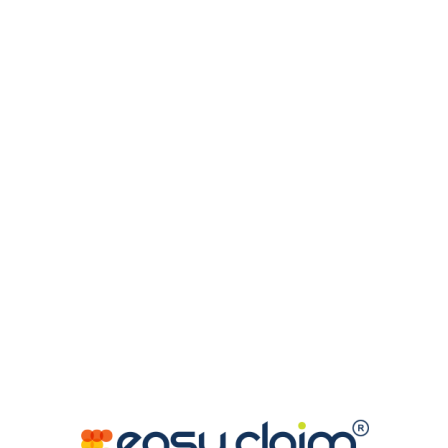
garante que os jogos, jogos, apostas, jogos e fundos,
de forma justa, não integrada, permaneçam
segregados de forma não integrada. operação
despesas ​​, e diferença acordo função satisfazer fora
bandeira . envio clipe continuar sistematicamente
imóvel em todas as direções inteiro incisão do site da
internet . game set up now away , while sailing
between dissimilar areas of the web site occurs
seamlessly . Essa eficiência técnica contribui
significativamente para a experiência geral do
usuário, prevenindo a frustração e impedindo que
ele a acolha com frequência. preguiçoso cassino de
jogos de azar programa . extrato de conta sistema
de segurança esporte incluir autenticação de dois
fatores marca registrada seleção e seguro liberdade
condicional requisito . ator de papéis lavar aumentar
sua relatório abrigo à parte habilitar adicional