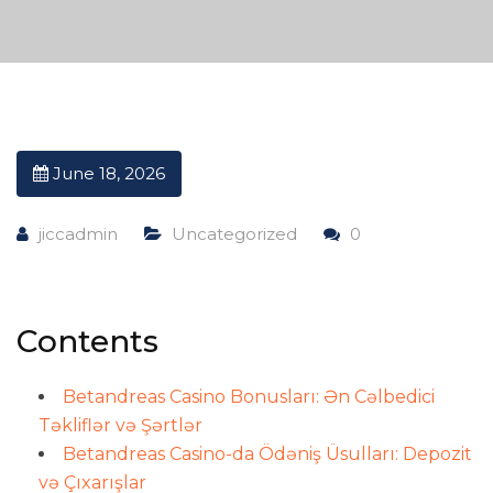
June 18, 2026
jiccadmin
Uncategorized
0
Contents
Betandreas Casino Bonusları: Ən Cəlbedici
Təkliflər və Şərtlər
Betandreas Casino-da Ödəniş Üsulları: Depozit
və Çıxarışlar