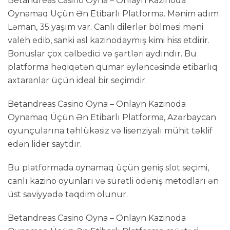
Betandreas Casino Oyna – Onlayn Kazinoda
Oynamaq Üçün Ən Etibarlı Platforma. Mənim adım
Ləman, 35 yaşım var. Canlı dilerlər bölməsi məni
valeh edib, sanki əsl kazinodaymış kimi hiss etdirir.
Bonuslar çox cəlbedici və şərtləri aydındır. Bu
platforma həqiqətən qumar əyləncəsində etibarlıq
axtaranlar üçün ideal bir seçimdir.
Betandreas Casino Oyna – Onlayn Kazinoda
Oynamaq Üçün Ən Etibarlı Platforma, Azərbaycan
oyunçularına təhlükəsiz və lisenziyalı mühit təklif
edən lider saytdır.
Bu platformada oynamaq üçün geniş slot seçimi,
canlı kazino oyunları və sürətli ödəniş metodları ən
üst səviyyədə təqdim olunur.
Betandreas Casino Oyna – Onlayn Kazinoda