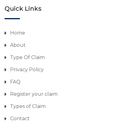
Quick Links
Home
About
Type Of Claim
Privacy Policy
FAQ
Register your claim
Types of Claim
Contact