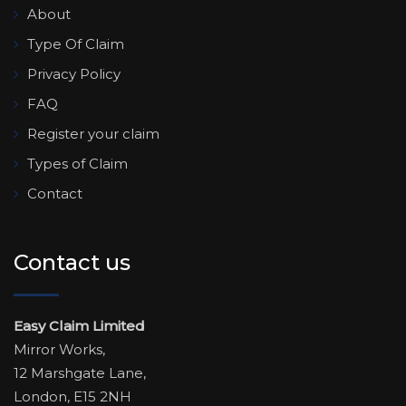
About
Type Of Claim
Privacy Policy
FAQ
Register your claim
Types of Claim
Contact
Contact us
Easy Claim Limited
Mirror Works,
12 Marshgate Lane,
London, E15 2NH