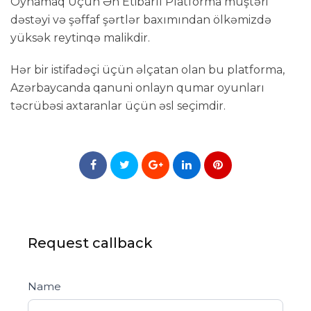
Oynamaq Üçün Ən Etibarlı Platforma müştəri
dəstəyi və şəffaf şərtlər baxımından ölkəmizdə
yüksək reytinqə malikdir.
Hər bir istifadəçi üçün əlçatan olan bu platforma,
Azərbaycanda qanuni onlayn qumar oyunları
təcrübəsi axtaranlar üçün əsl seçimdir.
right-
side-
Request callback
menu
Name